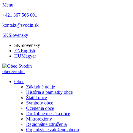
Menu
+421 367 566 001
kontakt@svodin.sk
SK
Slovensky
SK
Slovensky
EN
English
HU
Magyar
obec
Svodín
Obec
Základné údaje
História a pamiatky obce
Štatút obce
Symboly obce
Ocenenia obce
Družobné mestá a obce
Mikroregióny
Regionálne združenia
Organizácie založené obcou