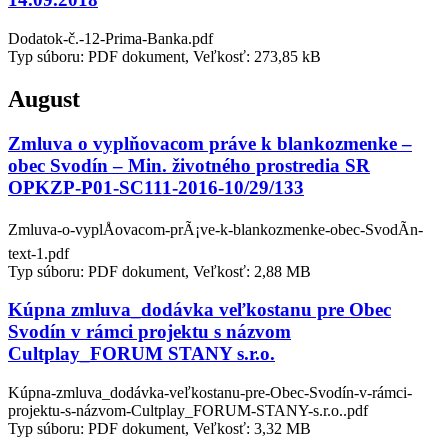
Dodatok-č.-12-Prima-Banka.pdf
Typ súboru: PDF dokument, Veľkosť: 273,85 kB
August
Zmluva o vyplňovacom práve k blankozmenke –
obec Svodín – Min. životného prostredia SR
OPKZP-P01-SC111-2016-10/29/133
Zmluva-o-vyplÅovacom-prÃ¡ve-k-blankozmenke-obec-SvodÃ­n-
text-1.pdf
Typ súboru: PDF dokument, Veľkosť: 2,88 MB
Kúpna zmluva_dodávka veľkostanu pre Obec
Svodín v rámci projektu s názvom
Cultplay_FORUM STANY s.r.o.
Kúpna-zmluva_dodávka-veľkostanu-pre-Obec-Svodín-v-rámci-
projektu-s-názvom-Cultplay_FORUM-STANY-s.r.o..pdf
Typ súboru: PDF dokument, Veľkosť: 3,32 MB