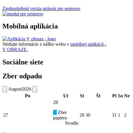
Zjednodušená verzia stránok pre seniorov
Mobilná aplikácia
Sledujte informácie z nášho webu v
mobilnej aplikácii -
V OBRAZE.
Sociálne siete
Zber odpadu
August
2026
Po
Ut
St
Št
Pi
So
Ne
28
Zber
27
29
30
31
1
2
papiera
Svodín