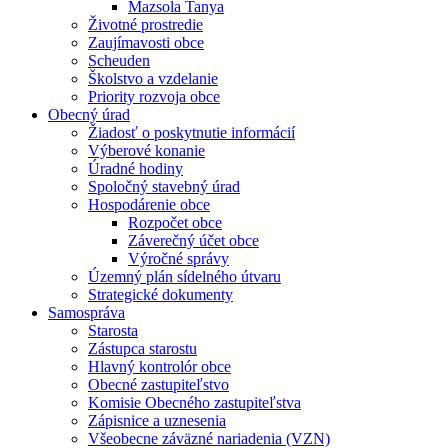
Mazsola Tanya
Životné prostredie
Zaujímavosti obce
Scheuden
Školstvo a vzdelanie
Priority rozvoja obce
Obecný úrad
Žiadosť o poskytnutie informácií
Výberové konanie
Úradné hodiny
Spoločný stavebný úrad
Hospodárenie obce
Rozpočet obce
Záverečný účet obce
Výročné správy
Územný plán sídelného útvaru
Strategické dokumenty
Samospráva
Starosta
Zástupca starostu
Hlavný kontrolór obce
Obecné zastupiteľstvo
Komisie Obecného zastupiteľstva
Zápisnice a uznesenia
Všeobecne záväzné nariadenia (VZN)