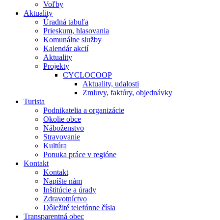
Voľby
Aktuality
Úradná tabuľa
Prieskum, hlasovania
Komunálne služby
Kalendár akcií
Aktuality
Projekty
CYCLOCOOP
Aktuality, udalosti
Zmluvy, faktúry, objednávky
Turista
Podnikatelia a organizácie
Okolie obce
Náboženstvo
Stravovanie
Kultúra
Ponuka práce v regióne
Kontakt
Kontakt
Napíšte nám
Inštitúcie a úrady
Zdravotníctvo
Dôležité telefónne čísla
Transparentná obec