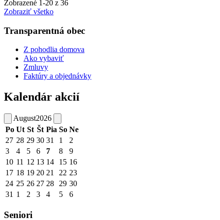
Zobrazené
1
-
20
z 36
Zobraziť všetko
Transparentná obec
Z pohodlia domova
Ako vybaviť
Zmluvy
Faktúry a objednávky
Kalendár akcií
August
2026
Po
Ut
St
Št
Pia
So
Ne
27
28
29
30
31
1
2
3
4
5
6
7
8
9
10
11
12
13
14
15
16
17
18
19
20
21
22
23
24
25
26
27
28
29
30
31
1
2
3
4
5
6
Seniori