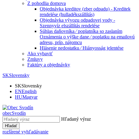
Z pohodlia domova
Objednávka kreditov (zber odpadu) - Kreditek
rendelése (hulladékszállítás)
Objednávka vývozu odpadovej vody -
Szennyvíz elszállítás rendelése
Súhlas daňovníka ⁄ poplatníka so zaslaním
Oznámenia o výške dane ⁄ poplatku na emailovú
adresu, príp. nájomcu
Hlásenie nedostatku ⁄ Hiányosság jelentése
Ako vybaviť
Zmluvy
Faktúry a objednávky
SK
Slovensky
SK
Slovensky
EN
English
HU
Magyar
obec
Svodín
Hľadaný výraz
Hľadať
rozšírené vyhľadávanie