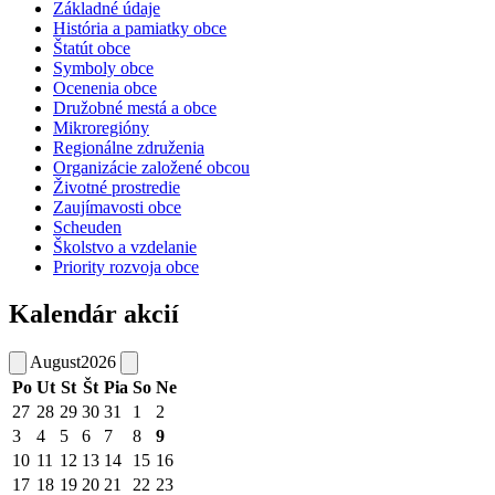
Základné údaje
História a pamiatky obce
Štatút obce
Symboly obce
Ocenenia obce
Družobné mestá a obce
Mikroregióny
Regionálne združenia
Organizácie založené obcou
Životné prostredie
Zaujímavosti obce
Scheuden
Školstvo a vzdelanie
Priority rozvoja obce
Kalendár akcií
August
2026
Po
Ut
St
Št
Pia
So
Ne
27
28
29
30
31
1
2
3
4
5
6
7
8
9
10
11
12
13
14
15
16
17
18
19
20
21
22
23