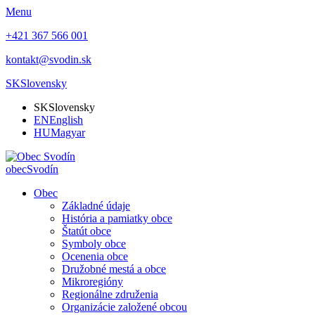
Menu
+421 367 566 001
kontakt@svodin.sk
SK
Slovensky
SK
Slovensky
EN
English
HU
Magyar
obec
Svodín
Obec
Základné údaje
História a pamiatky obce
Štatút obce
Symboly obce
Ocenenia obce
Družobné mestá a obce
Mikroregióny
Regionálne združenia
Organizácie založené obcou