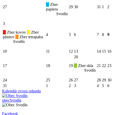
Zber
27
29
30
31
1
2
papiera
Svodín
3
Zber kovov
Zber
4
5
6
7
8
9
plastov
Zber tetrapaku
Svodín
10
11
12
13
14
15
16
20
17
18
19
Zber skla
21
22
23
Svodín
24
25
26
27
28
29
30
31
1
2
3
4
5
6
Kalendár zvozu odpadu
obec
Svodín
Facebook