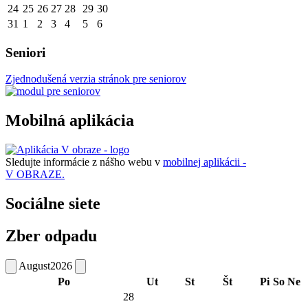
24
25
26
27
28
29
30
31
1
2
3
4
5
6
Seniori
Zjednodušená verzia stránok pre seniorov
Mobilná aplikácia
Sledujte informácie z nášho webu v
mobilnej aplikácii -
V OBRAZE.
Sociálne siete
Zber odpadu
August
2026
Po
Ut
St
Št
Pi
So
Ne
28