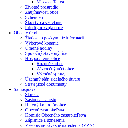
Mazsola Tanya
Životné prostredie
Zaujímavosti obce
Scheuden
Školstvo a vzdelanie
Priority rozvoja obce
Obecný úrad
Žiadosť o poskytnutie informácií
Výberové konanie
Úradné hodiny
Spoločný stavebný úrad
Hospodárenie obce
Rozpočet obce
Záverečný účet obce
Výročné správy
Územný plán sídelného útvaru
Strategické dokumenty
Samospráva
Starosta
Zástupca starostu
Hlavný kontrolór obce
Obecné zastupiteľstvo
Komisie Obecného zastupiteľstva
Zápisnice a uznesenia
Všeobecne záväzné nariadenia (VZN)