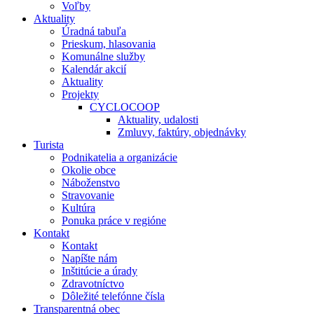
Voľby
Aktuality
Úradná tabuľa
Prieskum, hlasovania
Komunálne služby
Kalendár akcií
Aktuality
Projekty
CYCLOCOOP
Aktuality, udalosti
Zmluvy, faktúry, objednávky
Turista
Podnikatelia a organizácie
Okolie obce
Náboženstvo
Stravovanie
Kultúra
Ponuka práce v regióne
Kontakt
Kontakt
Napíšte nám
Inštitúcie a úrady
Zdravotníctvo
Dôležité telefónne čísla
Transparentná obec