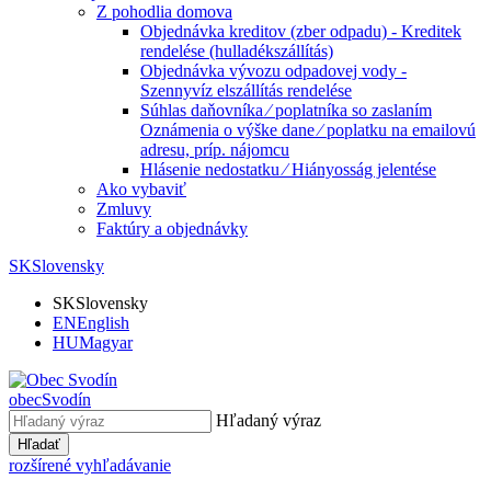
Z pohodlia domova
Objednávka kreditov (zber odpadu) - Kreditek
rendelése (hulladékszállítás)
Objednávka vývozu odpadovej vody -
Szennyvíz elszállítás rendelése
Súhlas daňovníka ⁄ poplatníka so zaslaním
Oznámenia o výške dane ⁄ poplatku na emailovú
adresu, príp. nájomcu
Hlásenie nedostatku ⁄ Hiányosság jelentése
Ako vybaviť
Zmluvy
Faktúry a objednávky
SK
Slovensky
SK
Slovensky
EN
English
HU
Magyar
obec
Svodín
Hľadaný výraz
Hľadať
rozšírené vyhľadávanie