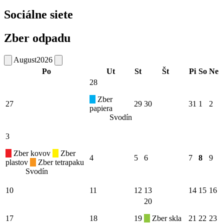
Sociálne siete
Zber odpadu
August
2026
Po
Ut
St
Št
Pi
So
Ne
28
Zber
27
29
30
31
1
2
papiera
Svodín
3
Zber kovov
Zber
4
5
6
7
8
9
plastov
Zber tetrapaku
Svodín
10
11
12
13
14
15
16
20
17
18
19
Zber skla
21
22
23