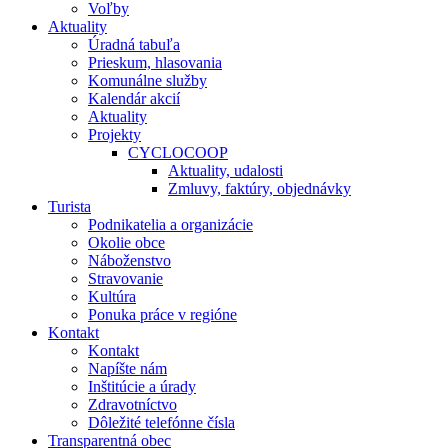
Voľby
Aktuality
Úradná tabuľa
Prieskum, hlasovania
Komunálne služby
Kalendár akcií
Aktuality
Projekty
CYCLOCOOP
Aktuality, udalosti
Zmluvy, faktúry, objednávky
Turista
Podnikatelia a organizácie
Okolie obce
Náboženstvo
Stravovanie
Kultúra
Ponuka práce v regióne
Kontakt
Kontakt
Napíšte nám
Inštitúcie a úrady
Zdravotníctvo
Dôležité telefónne čísla
Transparentná obec