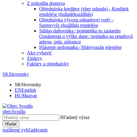
Z pohodlia domova
Objednávka kreditov (zber odpadu) - Kreditek
rendelése (hulladékszállítás)
Objednávka vývozu odpadovej vody -
Szennyvíz elszállítás rendelése
Súhlas daňovníka ⁄ poplatníka so zaslaním
Oznámenia o výške dane ⁄ poplatku na emailovú
adresu, príp. nájomcu
Hlásenie nedostatku ⁄ Hiányosság jelentése
Ako vybaviť
Zmluvy
Faktúry a objednávky
SK
Slovensky
SK
Slovensky
EN
English
HU
Magyar
obec
Svodín
Hľadaný výraz
Hľadať
rozšírené vyhľadávanie