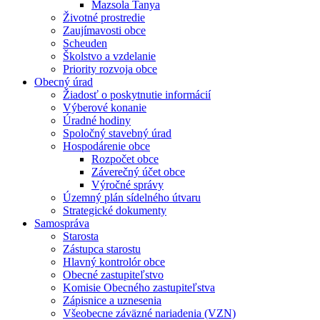
Mazsola Tanya
Životné prostredie
Zaujímavosti obce
Scheuden
Školstvo a vzdelanie
Priority rozvoja obce
Obecný úrad
Žiadosť o poskytnutie informácií
Výberové konanie
Úradné hodiny
Spoločný stavebný úrad
Hospodárenie obce
Rozpočet obce
Záverečný účet obce
Výročné správy
Územný plán sídelného útvaru
Strategické dokumenty
Samospráva
Starosta
Zástupca starostu
Hlavný kontrolór obce
Obecné zastupiteľstvo
Komisie Obecného zastupiteľstva
Zápisnice a uznesenia
Všeobecne záväzné nariadenia (VZN)