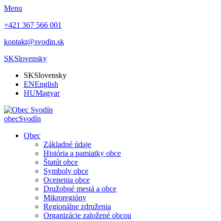
Menu
+421 367 566 001
kontakt@svodin.sk
SK
Slovensky
SK
Slovensky
EN
English
HU
Magyar
obec
Svodín
Obec
Základné údaje
História a pamiatky obce
Štatút obce
Symboly obce
Ocenenia obce
Družobné mestá a obce
Mikroregióny
Regionálne združenia
Organizácie založené obcou