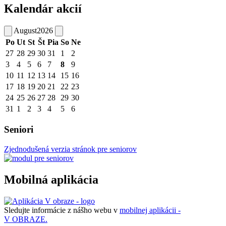
Kalendár akcií
August
2026
Po
Ut
St
Št
Pia
So
Ne
27
28
29
30
31
1
2
3
4
5
6
7
8
9
10
11
12
13
14
15
16
17
18
19
20
21
22
23
24
25
26
27
28
29
30
31
1
2
3
4
5
6
Seniori
Zjednodušená verzia stránok pre seniorov
Mobilná aplikácia
Sledujte informácie z nášho webu v
mobilnej aplikácii -
V OBRAZE.