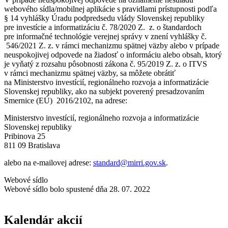
webového sídla/mobilnej aplikácie s pravidlami prístupnosti podľa
§ 14 vyhlášky Úradu podpredsedu vlády Slovenskej republiky
pre investície a informatizáciu č. 78/2020 Z. z. o štandardoch
pre informačné technológie verejnej správy v znení vyhlášky č.
546/2021 Z. z. v rámci mechanizmu spätnej väzby alebo v prípade
neuspokojivej odpovede na žiadosť o informáciu alebo obsah, ktorý
je vyňatý z rozsahu pôsobnosti zákona č. 95/2019 Z. z. o ITVS
v rámci mechanizmu spätnej väzby, sa môžete obrátiť
na Ministerstvo investícií, regionálneho rozvoja a informatizácie
Slovenskej republiky, ako na subjekt poverený presadzovaním
Smernice (EÚ) 2016/2102, na adrese:
Ministerstvo investícií, regionálneho rozvoja a informatizácie
Slovenskej republiky
Pribinova 25
811 09 Bratislava
alebo na e-mailovej adrese:
standard@mirri.gov.sk
.
Webové sídlo
Webové sídlo bolo spustené dňa 28. 07. 2022
Kalendár akcií