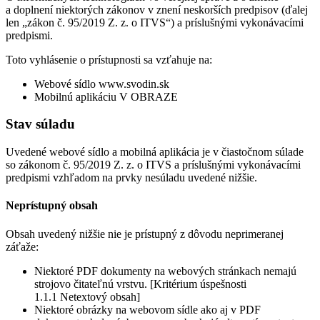
a doplnení niektorých zákonov v znení neskorších predpisov (ďalej
len „zákon č. 95/2019 Z. z. o ITVS“) a príslušnými vykonávacími
predpismi.
Toto vyhlásenie o prístupnosti sa vzťahuje na:
Webové sídlo www.svodin.sk
Mobilnú aplikáciu V OBRAZE
Stav súladu
Uvedené webové sídlo a mobilná aplikácia je v čiastočnom súlade
so zákonom č. 95/2019 Z. z. o ITVS a príslušnými vykonávacími
predpismi vzhľadom na prvky nesúladu uvedené nižšie.
Neprístupný obsah
Obsah uvedený nižšie nie je prístupný z dôvodu neprimeranej
záťaže:
Niektoré PDF dokumenty na webových stránkach nemajú
strojovo čitateľnú vrstvu. [Kritérium úspešnosti
1.1.1 Netextový obsah]
Niektoré obrázky na webovom sídle ako aj v PDF