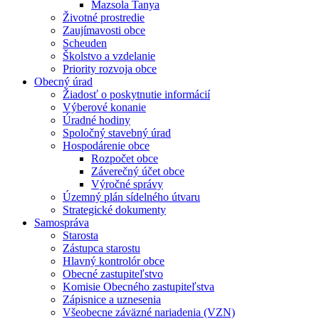
Mazsola Tanya
Životné prostredie
Zaujímavosti obce
Scheuden
Školstvo a vzdelanie
Priority rozvoja obce
Obecný úrad
Žiadosť o poskytnutie informácií
Výberové konanie
Úradné hodiny
Spoločný stavebný úrad
Hospodárenie obce
Rozpočet obce
Záverečný účet obce
Výročné správy
Územný plán sídelného útvaru
Strategické dokumenty
Samospráva
Starosta
Zástupca starostu
Hlavný kontrolór obce
Obecné zastupiteľstvo
Komisie Obecného zastupiteľstva
Zápisnice a uznesenia
Všeobecne záväzné nariadenia (VZN)