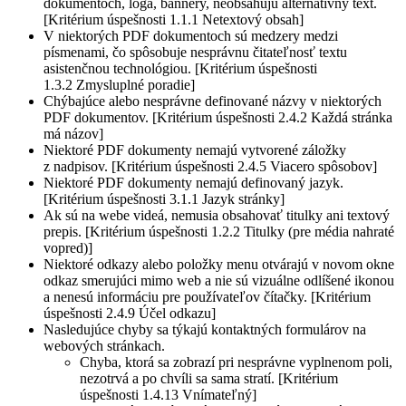
dokumentoch, logá, bannery, neobsahujú alternatívny text.
[Kritérium úspešnosti 1.1.1 Netextový obsah]
V niektorých PDF dokumentoch sú medzery medzi
písmenami, čo spôsobuje nesprávnu čitateľnosť textu
asistenčnou technológiou. [Kritérium úspešnosti
1.3.2 Zmysluplné poradie]
Chýbajúce alebo nesprávne definované názvy v niektorých
PDF dokumentov. [Kritérium úspešnosti 2.4.2 Každá stránka
má názov]
Niektoré PDF dokumenty nemajú vytvorené záložky
z nadpisov. [Kritérium úspešnosti 2.4.5 Viacero spôsobov]
Niektoré PDF dokumenty nemajú definovaný jazyk.
[Kritérium úspešnosti 3.1.1 Jazyk stránky]
Ak sú na webe videá, nemusia obsahovať titulky ani textový
prepis. [Kritérium úspešnosti 1.2.2 Titulky (pre média nahraté
vopred)]
Niektoré odkazy alebo položky menu otvárajú v novom okne
odkaz smerujúci mimo web a nie sú vizuálne odlíšené ikonou
a nenesú informáciu pre používateľov čítačky. [Kritérium
úspešnosti 2.4.9 Účel odkazu]
Nasledujúce chyby sa týkajú kontaktných formulárov na
webových stránkach.
Chyba, ktorá sa zobrazí pri nesprávne vyplnenom poli,
nezotrvá a po chvíli sa sama stratí. [Kritérium
úspešnosti 1.4.13 Vnímateľný]