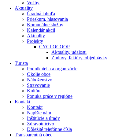
Voľby
Aktuality
Úradná tabuľa
Prieskum, hlasovania
Komunálne služby
Kalendár akcií
Aktuality
Projekty
CYCLOCOOP
Aktuality, udalosti
Zmluvy, faktúry, objednávky
Turista
Podnikatelia a organizácie
Okolie obce
Náboženstvo
Stravovanie
Kultúra
Ponuka práce v regióne
Kontakt
Kontakt
Napíšte nám
Inštitúcie a úrady
Zdravotníctvo
Dôležité telefónne čísla
Transparentná obec