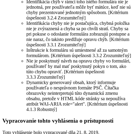
Identifikácia chýb v rámci toho istého formulára nie je
jednotná, pre používateľa môže byť mätúce, keď nie sú
chyby prezentované jednotným spôsobom. [Kritérium
úspešnosti 3.2.4 Zrozumiteľný]
Identifikácia chyby nie je postačujúca, chybná položka
nie je zvýraznená a chyba sa po chvíli stratí. Chyby sa
pri pokuse o odoslanie formulára zobrazujú postupne a
nie naraz, čo takisto predlžuje opravu chýb. [Kritérium
úspešnosti 3.3.1 Zrozumiteľný]
Inštrukcie k formuláru sú umiestnené až za samotným
formulárom. [Kritérium úspešnosti 3.3.2 Zrozumiteľný]
Nie je poskytnutý návrh na opravu chyby vo formulári,
používateľ by mal mať poskytnutý pokyn o tom, ako
túto chybu opraviť. [Kritérium úspešnosti
3.3.3 Zrozumiteľný]
Dynamicky generovaný obsah, ktorý informuje
používateľa o nesprávnom formáte PSČ. Čítačka
obrazovky neinterpretujú túto dynamickú zmenu
obsahu, pretože v HTML kóde stránky sa nepoužíva
atribút WAI-ARIA role="alert". [Kritérium úspešnosti
4.1.3 Robustný]
Vypracovanie tohto vyhlásenia o prístupnosti
Toto vyhlásenie bolo vypracované dňa 21. 8. 2019.