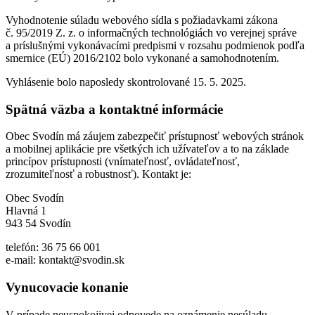
Vyhodnotenie súladu webového sídla s požiadavkami zákona
č. 95/2019 Z. z. o informačných technológiách vo verejnej správe
a príslušnými vykonávacími predpismi v rozsahu podmienok podľa
smernice (EÚ) 2016/2102 bolo vykonané a samohodnotením.
Vyhlásenie bolo naposledy skontrolované 15. 5. 2025.
Spätná väzba a kontaktné informácie
Obec Svodín má záujem zabezpečiť prístupnosť webových stránok
a mobilnej aplikácie pre všetkých ich užívateľov a to na základe
princípov prístupnosti (vnímateľnosť, ovládateľnosť,
zrozumiteľnosť a robustnosť). Kontakt je:
Obec Svodín
Hlavná 1
943 54 Svodín
telefón: 36 75 66 001
e-mail: kontakt@svodin.sk
Vynucovacie konanie
V prípade neuspokojivej odpovede na oznámenie nesúladu