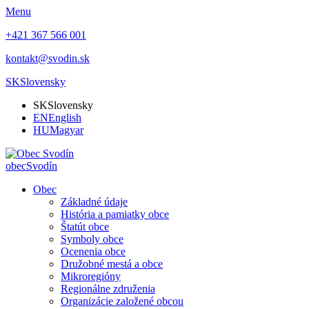
Menu
+421 367 566 001
kontakt@svodin.sk
SK
Slovensky
SK
Slovensky
EN
English
HU
Magyar
obec
Svodín
Obec
Základné údaje
História a pamiatky obce
Štatút obce
Symboly obce
Ocenenia obce
Družobné mestá a obce
Mikroregióny
Regionálne združenia
Organizácie založené obcou