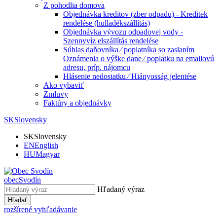
Z pohodlia domova
Objednávka kreditov (zber odpadu) - Kreditek
rendelése (hulladékszállítás)
Objednávka vývozu odpadovej vody -
Szennyvíz elszállítás rendelése
Súhlas daňovníka ⁄ poplatníka so zaslaním
Oznámenia o výške dane ⁄ poplatku na emailovú
adresu, príp. nájomcu
Hlásenie nedostatku ⁄ Hiányosság jelentése
Ako vybaviť
Zmluvy
Faktúry a objednávky
SK
Slovensky
SK
Slovensky
EN
English
HU
Magyar
obec
Svodín
Hľadaný výraz
Hľadať
rozšírené vyhľadávanie