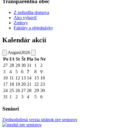
Transparentná obec
Z pohodlia domova
Ako vybaviť
Zmluvy
Faktúry a objednávky
Kalendár akcií
August
2026
Po
Ut
St
Št
Pia
So
Ne
27
28
29
30
31
1
2
3
4
5
6
7
8
9
10
11
12
13
14
15
16
17
18
19
20
21
22
23
24
25
26
27
28
29
30
31
1
2
3
4
5
6
Seniori
Zjednodušená verzia stránok pre seniorov