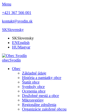
Menu
+421 367 566 001
kontakt@svodin.sk
SK
Slovensky
SK
Slovensky
EN
English
HU
Magyar
obec
Svodín
Obec
Základné údaje
História a pamiatky obce
Štatút obce
Symboly obce
Ocenenia obce
Družobné mestá a obce
Mikroregióny
Regionálne združenia
Organizácie založené obcou