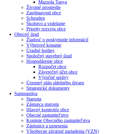
Mazsola Tanya
Životné prostredie
Zaujímavosti obce
Scheuden
Školstvo a vzdelanie
Priority rozvoja obce
Obecný úrad
Žiadosť o poskytnutie informácií
Výberové konanie
Úradné hodiny
Spoločný stavebný úrad
Hospodárenie obce
Rozpočet obce
Záverečný účet obce
Výročné správy
Územný plán sídelného útvaru
Strategické dokumenty
Samospráva
Starosta
Zástupca starostu
Hlavný kontrolór obce
Obecné zastupiteľstvo
Komisie Obecného zastupiteľstva
Zápisnice a uznesenia
Všeobecne záväzné nariadenia (VZN)