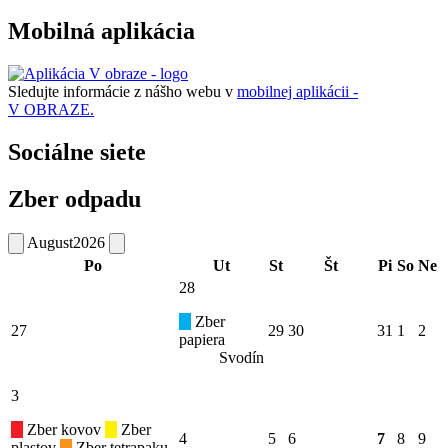
Mobilná aplikácia
Sledujte informácie z nášho webu v
mobilnej aplikácii -
V OBRAZE.
Sociálne siete
Zber odpadu
August
2026
Po
Ut
St
Št
Pi
So
Ne
28
Zber
27
29
30
31
1
2
papiera
Svodín
3
Zber kovov
Zber
4
5
6
7
8
9
plastov
Zber tetrapaku