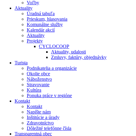
Voľby
Aktuality
Úradná tabuľa
Prieskum, hlasovania
Komunálne služby
Kalendár akcií
Aktuality
Projekty
CYCLOCOOP
Aktuality, udalosti
Zmluvy, faktúry, objednávky
Turista
Podnikatelia a organizácie
Okolie obce
Náboženstvo
Stravovanie
Kultúra
Ponuka práce v regióne
Kontakt
Kontakt
Napíšte nám
Inštitúcie a úrady
Zdravotníctvo
Dôležité telefónne čísla
Transparentná obec