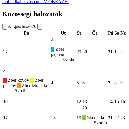
mobilalkalmazásban – V OBRAZE.
Közösségi hálózatok
Augusztus
2026
Po
Út
St
Čt
Pá
So
Ne
28
Zber
27
29
30
31
1
2
papiera
Svodín
3
Zber kovov
Zber
4
5
6
7
8
9
plastov
Zber tetrapaku
Svodín
10
11
12
13
14
15
16
20
17
18
19
Zber skla
21
22
23
Svodín