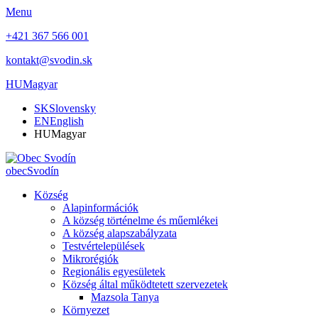
Menu
+421 367 566 001
kontakt@svodin.sk
HU
Magyar
SK
Slovensky
EN
English
HU
Magyar
obec
Svodín
Község
Alapinformációk
A község történelme és műemlékei
A község alapszabályzata
Testvértelepülések
Mikrorégiók
Regionális egyesületek
Község által működtetett szervezetek
Mazsola Tanya
Környezet