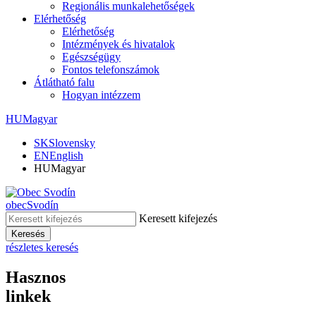
Regionális munkalehetőségek
Elérhetőség
Elérhetőség
Intézmények és hivatalok
Egészségügy
Fontos telefonszámok
Átlátható falu
Hogyan intézzem
HU
Magyar
SK
Slovensky
EN
English
HU
Magyar
obec
Svodín
Keresett kifejezés
Keresés
részletes keresés
Hasznos
linkek