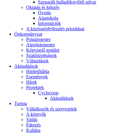
Szeparált hulladékgyűjtő udvar
Oktatás és képzés
Óvoda
Alapiskola
Információk
A közösségfejlesztés prioritásai
Önkormányzat
Polgármester
Alpolgármester
Képviselő testület
Szakbizottságok
Választások
Aktualitások
Hirdetőtábla
Események
Hírek
Projektek
Cyclocoop
Aktualitások
Turista
Vállalkozók és szervezetek
A környék
Vallás
Étkezés
Kultúra