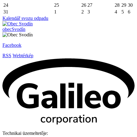
24
25
26
27
28
29
30
31
1
2
3
4
5
6
Kalendář svozu odpadu
obec
Svodín
Facebook
RSS
Webtérkép
Technikai üzemeltetője: