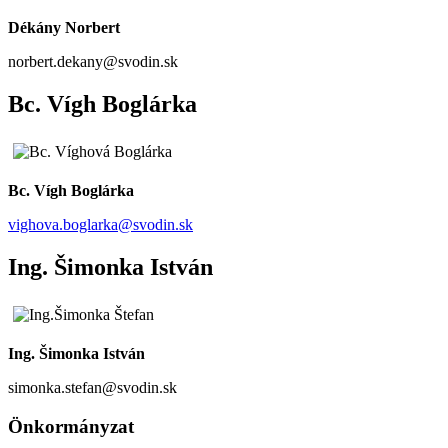
Dékány Norbert
norbert.dekany@svodin.sk
Bc. Vígh Boglárka
Bc. Vígh Boglárka
vighova.boglarka@svodin.sk
Ing. Šimonka István
Ing. Šimonka István
simonka.stefan@svodin.sk
Önkormányzat