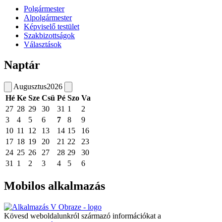
Polgármester
Alpolgármester
Képviselő testület
Szakbizottságok
Választások
Naptár
Augusztus
2026
Hé
Ke
Sze
Csü
Pé
Szo
Va
27
28
29
30
31
1
2
3
4
5
6
7
8
9
10
11
12
13
14
15
16
17
18
19
20
21
22
23
24
25
26
27
28
29
30
31
1
2
3
4
5
6
Mobilos alkalmazás
Kövesd weboldalunkról származó információkat a