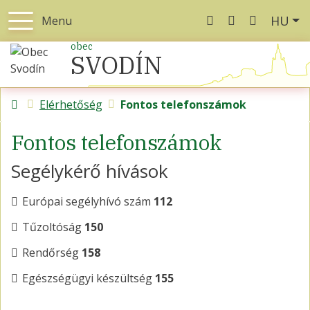
Ma
HU
Menu
+421 367 566 001
kontakt@svod
obec
SVODÍN
Kezdőlap
Elérhetőség
Fontos telefonszámok
Fontos telefonszámok
Segélykérő hívások
Európai segélyhívó szám
112
Tűzoltóság
150
Rendőrség
158
Egészségügyi készültség
155