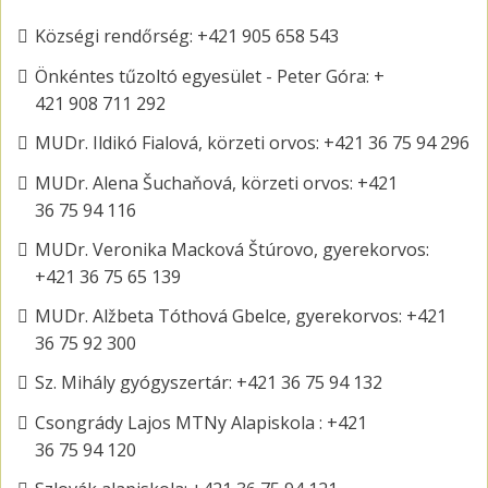
Községi rendőrség: +421 905 658 543
Önkéntes tűzoltó egyesület - Peter Góra: +
421 908 711 292
MUDr. Ildikó Fialová, körzeti orvos: +421 36 75 94 296
MUDr. Alena Šuchaňová, körzeti orvos: +421
36 75 94 116
MUDr. Veronika Macková Štúrovo, gyerekorvos:
+421 36 75 65 139
MUDr. Alžbeta Tóthová Gbelce, gyerekorvos: +421
36 75 92 300
Sz. Mihály gyógyszertár: +421 36 75 94 132
Csongrády Lajos MTNy Alapiskola : +421
36 75 94 120