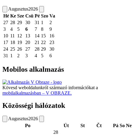
Augusztus
2026
Hé
Ke
Sze
Csü
Pé
Szo
Va
27
28
29
30
31
1
2
3
4
5
6
7
8
9
10
11
12
13
14
15
16
17
18
19
20
21
22
23
24
25
26
27
28
29
30
31
1
2
3
4
5
6
Mobilos alkalmazás
Kövesd weboldalunkról származó információkat a
mobilalkalmazásban – V OBRAZE.
Közösségi hálózatok
Augusztus
2026
Po
Út
St
Čt
Pá
So
Ne
28