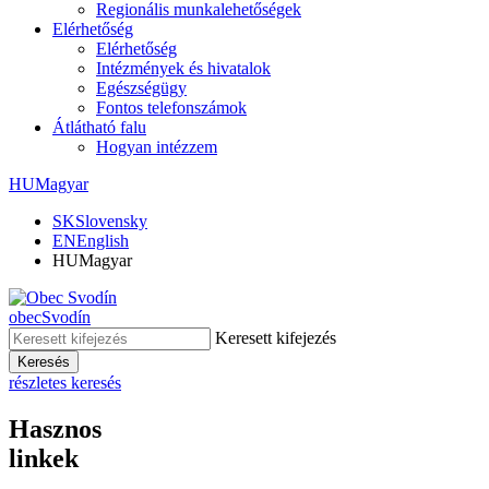
Regionális munkalehetőségek
Elérhetőség
Elérhetőség
Intézmények és hivatalok
Egészségügy
Fontos telefonszámok
Átlátható falu
Hogyan intézzem
HU
Magyar
SK
Slovensky
EN
English
HU
Magyar
obec
Svodín
Keresett kifejezés
Keresés
részletes keresés
Hasznos
linkek