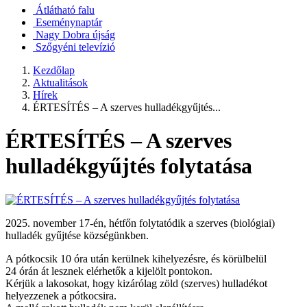
Átlátható falu
Eseménynaptár
Nagy Dobra újság
Szőgyéni televízió
Kezdőlap
Aktualitások
Hírek
ÉRTESÍTÉS – A szerves hulladékgyűjtés...
ÉRTESÍTÉS – A szerves
hulladékgyűjtés folytatása
2025. november 17-én, hétfőn folytatódik a szerves (biológiai)
hulladék gyűjtése községünkben.
A pótkocsik 10 óra után kerülnek kihelyezésre, és körülbelül
24 órán át lesznek elérhetők a kijelölt pontokon.
Kérjük a lakosokat, hogy kizárólag zöld (szerves) hulladékot
helyezzenek a pótkocsira.