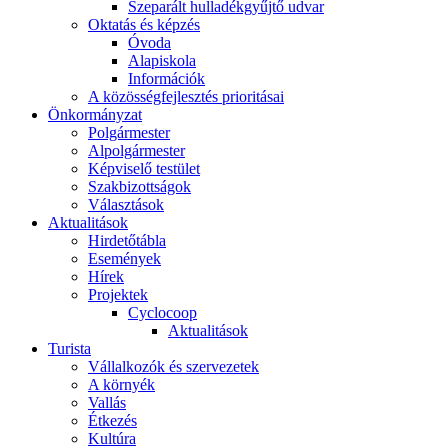
Szeparált hulladékgyűjtő udvar
Oktatás és képzés
Óvoda
Alapiskola
Információk
A közösségfejlesztés prioritásai
Önkormányzat
Polgármester
Alpolgármester
Képviselő testület
Szakbizottságok
Választások
Aktualitások
Hirdetőtábla
Események
Hírek
Projektek
Cyclocoop
Aktualitások
Turista
Vállalkozók és szervezetek
A környék
Vallás
Étkezés
Kultúra