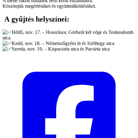
A mellé rakott hulladék nem kerül elszállításra.
Köszönjük megértésüket és együttműködésüket.
A gyűjtés helyszínei:
Hétfő, nov. 17. – Hosszúsor, Görbeút két vége és Tenkesdomb
utca
Kedd, nov. 18. – Németszőgyéni út és Szélhegy utca
Szerda, nov. 19. – Kispacsirta utca és Pacsirta utca