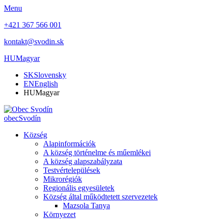
Menu
+421 367 566 001
kontakt@svodin.sk
HU
Magyar
SK
Slovensky
EN
English
HU
Magyar
obec
Svodín
Község
Alapinformációk
A község történelme és műemlékei
A község alapszabályzata
Testvértelepülések
Mikrorégiók
Regionális egyesületek
Község által működtetett szervezetek
Mazsola Tanya
Környezet