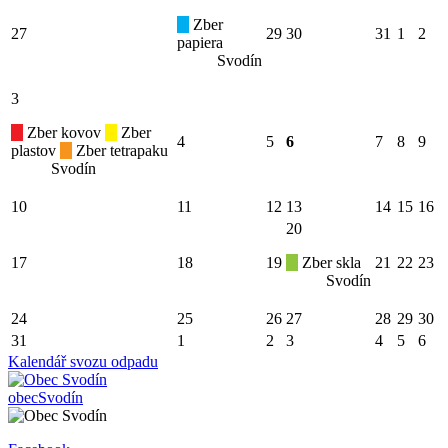
Zber
27
29
30
31
1
2
papiera
Svodín
3
Zber kovov
Zber
4
5
6
7
8
9
plastov
Zber tetrapaku
Svodín
10
11
12
13
14
15
16
20
17
18
19
Zber skla
21
22
23
Svodín
24
25
26
27
28
29
30
31
1
2
3
4
5
6
Kalendář svozu odpadu
obec
Svodín