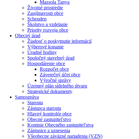
Mazsola Tanya
Životné prostredie
Zaujímavosti obce
Scheuden
Školstvo a vzdelanie
Priority rozvoja obce
Obecný úrad
Žiadosť o poskytnutie informácií
Výberové konanie
Úradné hodiny
Spoločný stavebný úrad
Hospodárenie obce
Rozpočet obce
Záverečný účet obce
Výročné správy
Územný plán sídelného útvaru
Strategické dokumenty
Samospráva
Starosta
Zástupca starostu
Hlavný kontrolór obce
Obecné zastupiteľstvo
Komisie Obecného zastupiteľstva
Zápisnice a uznesenia
Všeobecne záväzné nariadenia (VZN)