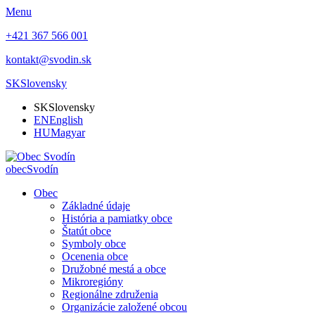
Menu
+421 367 566 001
kontakt@svodin.sk
SK
Slovensky
SK
Slovensky
EN
English
HU
Magyar
obec
Svodín
Obec
Základné údaje
História a pamiatky obce
Štatút obce
Symboly obce
Ocenenia obce
Družobné mestá a obce
Mikroregióny
Regionálne združenia
Organizácie založené obcou