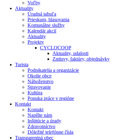
Voľby
Aktuality
Úradná tabuľa
Prieskum, hlasovania
Komunálne služby
Kalendár akcií
Aktuality
Projekty
CYCLOCOOP
Aktuality, udalosti
Zmluvy, faktúry, objednávky
Turista
Podnikatelia a organizácie
Okolie obce
Náboženstvo
Stravovanie
Kultúra
Ponuka práce v regióne
Kontakt
Kontakt
Napíšte nám
Inštitúcie a úrady
Zdravotníctvo
Dôležité telefónne čísla
Transparentná obec