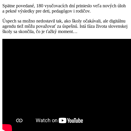
Spätne povedané, 180 vyučovacích dní prinieslo veľa nových úloh
a pekné výsledky pre deti, pedagógov i rodičov.
Úspech sa možno nedostavil tak, ako školy očakávali, ale digitálnu
agendu tiež môžu považovať za úspešnú. Istá fáza života slovenskej
školy sa skončila, čo je ťažký moment…