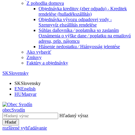
Z pohodlia domova
Objednávka kreditov (zber odpadu) - Kreditek
rendelése (hulladékszállítás)
Objednávka vývozu odpadovej vody -
Szennyvíz elszállítás rendelése
Súhlas daňovníka ⁄ poplatníka so zaslaním
Oznámenia o výške dane ⁄ poplatku na emailovú
adresu, príp. nájomcu
Hlásenie nedostatku ⁄ Hiányosság jelentése
Ako vybaviť
Zmluvy
Faktúry a objednávky
SK
Slovensky
SK
Slovensky
EN
English
HU
Magyar
obec
Svodín
Hľadaný výraz
Hľadať
rozšírené vyhľadávanie