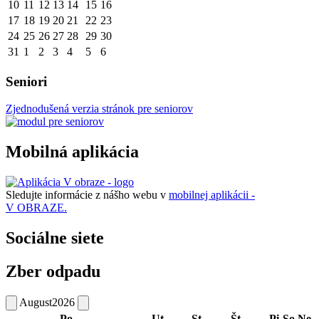
10
11
12
13
14
15
16
17
18
19
20
21
22
23
24
25
26
27
28
29
30
31
1
2
3
4
5
6
Seniori
Zjednodušená verzia stránok pre seniorov
Mobilná aplikácia
Sledujte informácie z nášho webu v
mobilnej aplikácii -
V OBRAZE.
Sociálne siete
Zber odpadu
August
2026
Po
Ut
St
Št
Pi
So
Ne