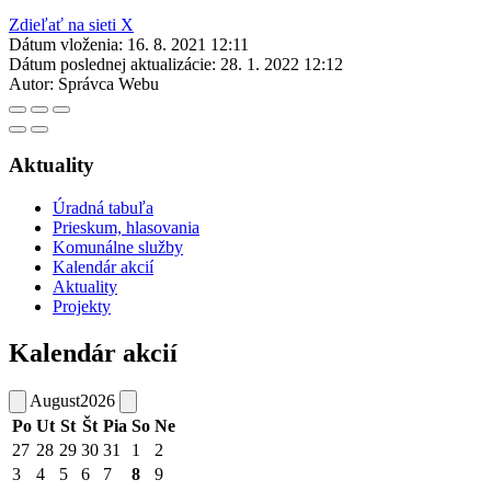
Zdieľať na sieti X
Dátum vloženia:
16. 8. 2021 12:11
Dátum poslednej aktualizácie:
28. 1. 2022 12:12
Autor:
Správca Webu
Aktuality
Úradná tabuľa
Prieskum, hlasovania
Komunálne služby
Kalendár akcií
Aktuality
Projekty
Kalendár akcií
August
2026
Po
Ut
St
Št
Pia
So
Ne
27
28
29
30
31
1
2
3
4
5
6
7
8
9