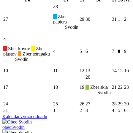
28
Zber
27
29
30
31
1
2
papiera
Svodín
3
Zber kovov
Zber
4
5
6
7
8
9
plastov
Zber tetrapaku
Svodín
10
11
12
13
14
15
16
20
17
18
19
Zber skla
21
22
23
Svodín
24
25
26
27
28
29
30
31
1
2
3
4
5
6
Kalendár zvozu odpadu
obec
Svodín