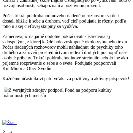
konalo v Základnej škole Lajosa Csongrádyho po vyučovaní, bolo o
rozvoji osobnosti, sebapoznaní a pozitívnom rozvoji.
Počas trikrát poldruhahodinového riadeného rozhovoru sa deti
dostali bližšie k sebe a druhom, veď cieľ podujatia je rôzny, podľa
toho u akej cieľovej skupiny sa využíva.
Zameriavajúc na jarné obdobie pokračovali sústredenia aj
s dospelými, z ktorej každé bolo zoskupené okolo vybraného textu.
Počas riadených rozhovorov mohli nahliadnuť do psychiky toho
druhého a zároveň prostredníctvom reflexií druhých pochopiť naše
osobné príbehy. Trikrát poldruhahodinové stretnutie nebolo iné ako
príjemné rozprávanie o sebe a o svete. Podujatie podporovali
KultMinor a Obec Svodín.
Každému účastníkovi patrí vďaka za pozitívny a aktívny príspevok!
Žiaci