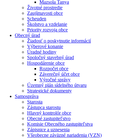
Mazsola Tanya
Životné prostredie
Zaujímavosti obce
Scheuden
Školstvo a vzdelanie
Priority rozvoja obce
Obecný úrad
Žiadosť o poskytnutie informácií
Výberové konanie
Úradné hodiny
Spoločný stavebný úrad
Hospodárenie obce
Rozpočet obce
Záverečný účet obce
Výročné správy
Územný plán sídelného útvaru
Strategické dokumenty
Samospráva
Starosta
Zástupca starostu
Hlavný kontrolór obce
Obecné zastupiteľstvo
Komisie Obecného zastupiteľstva
Zápisnice a uznesenia
Všeobecne záväzné nariadenia (VZN)