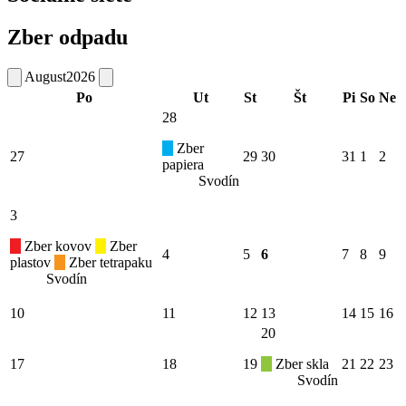
Zber odpadu
August
2026
Po
Ut
St
Št
Pi
So
Ne
28
Zber
27
29
30
31
1
2
papiera
Svodín
3
Zber kovov
Zber
4
5
6
7
8
9
plastov
Zber tetrapaku
Svodín
10
11
12
13
14
15
16
20
17
18
19
Zber skla
21
22
23
Svodín