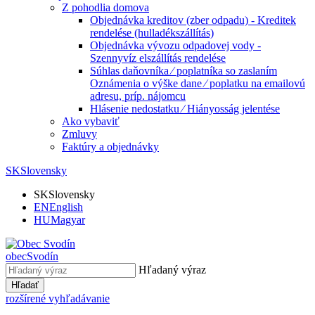
Z pohodlia domova
Objednávka kreditov (zber odpadu) - Kreditek
rendelése (hulladékszállítás)
Objednávka vývozu odpadovej vody -
Szennyvíz elszállítás rendelése
Súhlas daňovníka ⁄ poplatníka so zaslaním
Oznámenia o výške dane ⁄ poplatku na emailovú
adresu, príp. nájomcu
Hlásenie nedostatku ⁄ Hiányosság jelentése
Ako vybaviť
Zmluvy
Faktúry a objednávky
SK
Slovensky
SK
Slovensky
EN
English
HU
Magyar
obec
Svodín
Hľadaný výraz
Hľadať
rozšírené vyhľadávanie