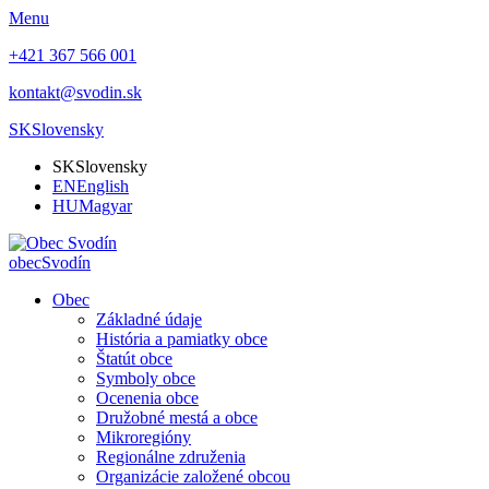
Menu
+421 367 566 001
kontakt@svodin.sk
SK
Slovensky
SK
Slovensky
EN
English
HU
Magyar
obec
Svodín
Obec
Základné údaje
História a pamiatky obce
Štatút obce
Symboly obce
Ocenenia obce
Družobné mestá a obce
Mikroregióny
Regionálne združenia
Organizácie založené obcou