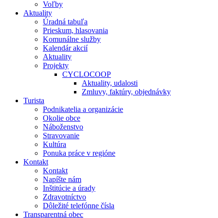
Voľby
Aktuality
Úradná tabuľa
Prieskum, hlasovania
Komunálne služby
Kalendár akcií
Aktuality
Projekty
CYCLOCOOP
Aktuality, udalosti
Zmluvy, faktúry, objednávky
Turista
Podnikatelia a organizácie
Okolie obce
Náboženstvo
Stravovanie
Kultúra
Ponuka práce v regióne
Kontakt
Kontakt
Napíšte nám
Inštitúcie a úrady
Zdravotníctvo
Dôležité telefónne čísla
Transparentná obec