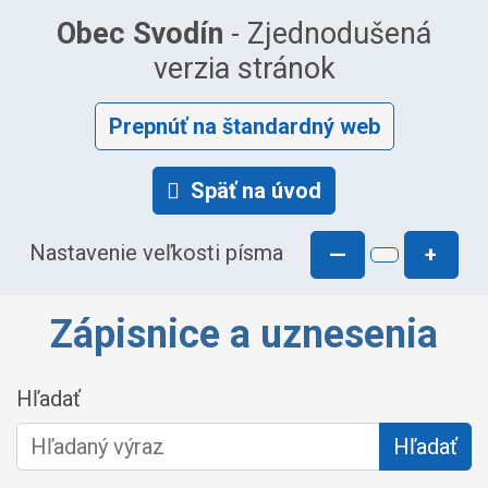
Obec Svodín
- Zjednodušená
verzia stránok
Prepnúť na štandardný web
Späť na úvod
Nastavenie veľkosti písma
—
+
Zápisnice a uznesenia
Hľadať
Hľadať