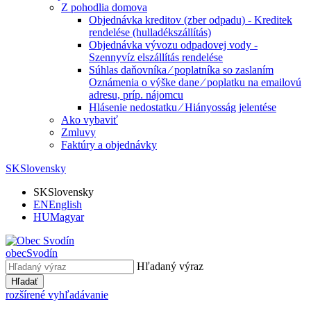
Z pohodlia domova
Objednávka kreditov (zber odpadu) - Kreditek
rendelése (hulladékszállítás)
Objednávka vývozu odpadovej vody -
Szennyvíz elszállítás rendelése
Súhlas daňovníka ⁄ poplatníka so zaslaním
Oznámenia o výške dane ⁄ poplatku na emailovú
adresu, príp. nájomcu
Hlásenie nedostatku ⁄ Hiányosság jelentése
Ako vybaviť
Zmluvy
Faktúry a objednávky
SK
Slovensky
SK
Slovensky
EN
English
HU
Magyar
obec
Svodín
Hľadaný výraz
Hľadať
rozšírené vyhľadávanie