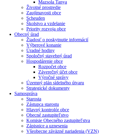
Mazsola Tanya
Životné prostredie
Zaujímavosti obce
Scheuden
Školstvo a vzdelanie
Priority rozvoja obce
Obecný úrad
Žiadosť o poskytnutie informácií
Výberové konanie
Úradné hodiny
Spoločný stavebný úrad
Hospodárenie obce
Rozpočet obce
Záverečný účet obce
Výročné správy
Územný plán sídelného útvaru
Strategické dokumenty
Samospráva
Starosta
Zástupca starostu
Hlavný kontrolór obce
Obecné zastupiteľstvo
Komisie Obecného zastupiteľstva
Zápisnice a uznesenia
Všeobecne záväzné nariadenia (VZN)