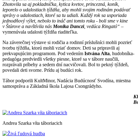
Zhotovila sa aj pokladnička, kytica kvetov, princezná, koník,
leporelo o udalostiach týždňa, aby mohli svojim rodinám podávať
správy o udalostiach, ktoré sa tu udiali. Každý rok sa usporiada
jednodňový výlet, nebolo to ináč ani tomto roku - boli sme v kine
v Štúrove a navštívila nás
Monika Danczi
, vedúca Ringató“ –
vymenúvala udalosti týždňa riaditeľka.
Na záverečnej výstave si rodičia a rodinní príslušníci mohli pozrieť
tvorbu týždňa, ktorú mohli vziať domov. Deti sa pripravili aj
prekvapujúcim programom. Pod vedením
Istvána Alta
, hudobníka-
pedagóga predviedli všetky piesne, ktoré sa v tábore naučili,
rozprávali príbehy a sedem dní nacvičovali. Bol to pekný týždeň,
povedali deti svorne. Prídu aj budúci rok.
Tábor podporili KultMinor, Nadácia Budúcnosť Svodína, miestna
samospráva a Základná škola Lajosa Csongrádyho.
Kl
B
Andrea Szarka víta táboriacich