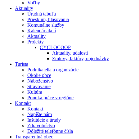
Voľby
Aktuality
Úradná tabuľa
Prieskum, hlasovania
Komunálne služby
Kalendár akcií
Aktuality
Projekty
CYCLOCOOP
Aktuality, udalosti
Zmluvy, faktúry, objednávky
Turista
Podnikatelia a organizácie
Okolie obce
Náboženstvo
Stravovanie
Kultúra
Ponuka práce v regióne
Kontakt
Kontakt
Napíšte nám
Inštitúcie a úrady
Zdravotníctvo
Dôležité telefónne čísla
Transparentná obec