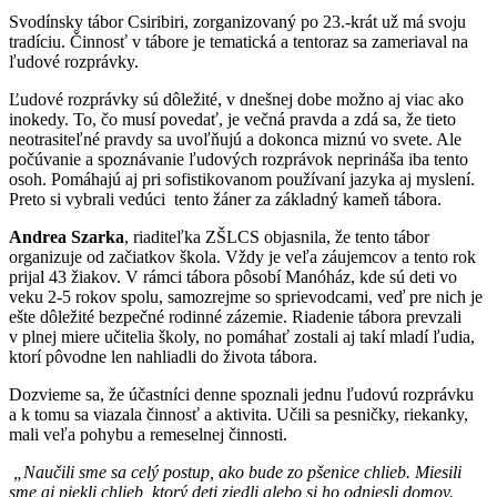
Svodínsky tábor Csiribiri, zorganizovaný po 23.-krát už má svoju
tradíciu. Činnosť v tábore je tematická a tentoraz sa zameriaval na
ľudové rozprávky.
Ľudové rozprávky sú dôležité, v dnešnej dobe možno aj viac ako
inokedy. To, čo musí povedať, je večná pravda a zdá sa, že tieto
neotrasiteľné pravdy sa uvoľňujú a dokonca miznú vo svete. Ale
počúvanie a spoznávanie ľudových rozprávok neprináša iba tento
osoh. Pomáhajú aj pri sofistikovanom používaní jazyka aj myslení.
Preto si vybrali vedúci tento žáner za základný kameň tábora.
Andrea Szarka
, riaditeľka ZŠLCS objasnila, že tento tábor
organizuje od začiatkov škola. Vždy je veľa záujemcov a tento rok
prijal 43 žiakov. V rámci tábora pôsobí Manóház, kde sú deti vo
veku 2-5 rokov spolu, samozrejme so sprievodcami, veď pre nich je
ešte dôležité bezpečné rodinné zázemie. Riadenie tábora prevzali
v plnej miere učitelia školy, no pomáhať zostali aj takí mladí ľudia,
ktorí pôvodne len nahliadli do života tábora.
Dozvieme sa, že účastníci denne spoznali jednu ľudovú rozprávku
a k tomu sa viazala činnosť a aktivita. Učili sa pesničky, riekanky,
mali veľa pohybu a remeselnej činnosti.
„Naučili sme sa celý postup, ako bude zo pšenice chlieb. Miesili
sme aj piekli chlieb, ktorý deti zjedli alebo si ho odniesli domov.