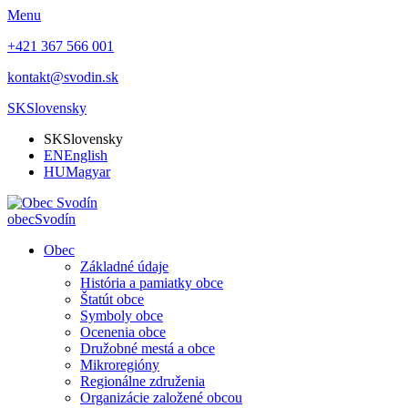
Menu
+421 367 566 001
kontakt@svodin.sk
SK
Slovensky
SK
Slovensky
EN
English
HU
Magyar
obec
Svodín
Obec
Základné údaje
História a pamiatky obce
Štatút obce
Symboly obce
Ocenenia obce
Družobné mestá a obce
Mikroregióny
Regionálne združenia
Organizácie založené obcou