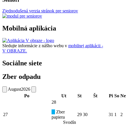
Zjednodušená verzia stránok pre seniorov
Mobilná aplikácia
Sledujte informácie z nášho webu v
mobilnej aplikácii -
V OBRAZE.
Sociálne siete
Zber odpadu
August
2026
Po
Ut
St
Št
Pi
So
Ne
28
Zber
27
29
30
31
1
2
papiera
Svodín