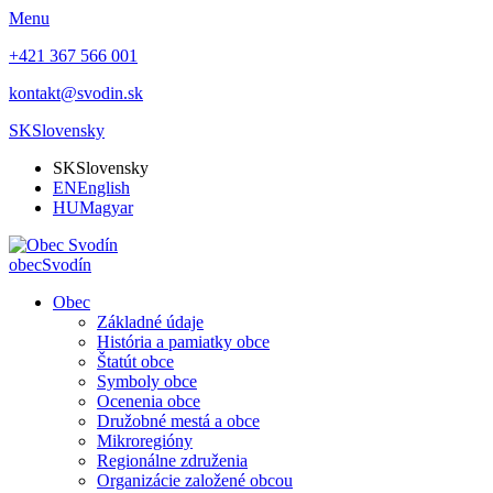
Menu
+421 367 566 001
kontakt@svodin.sk
SK
Slovensky
SK
Slovensky
EN
English
HU
Magyar
obec
Svodín
Obec
Základné údaje
História a pamiatky obce
Štatút obce
Symboly obce
Ocenenia obce
Družobné mestá a obce
Mikroregióny
Regionálne združenia
Organizácie založené obcou