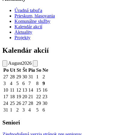
Úradná tabuľa
Prieskum, hlasovania
Komunálne služby
Kalendár akcií
Aktuality
Projekty
Kalendár akcií
August
2026
Po
Ut
St
Št
Pia
So
Ne
27
28
29
30
31
1
2
3
4
5
6
7
8
9
10
11
12
13
14
15
16
17
18
19
20
21
22
23
24
25
26
27
28
29
30
31
1
2
3
4
5
6
Seniori
Zjednodušená verzia stránok pre seniorov