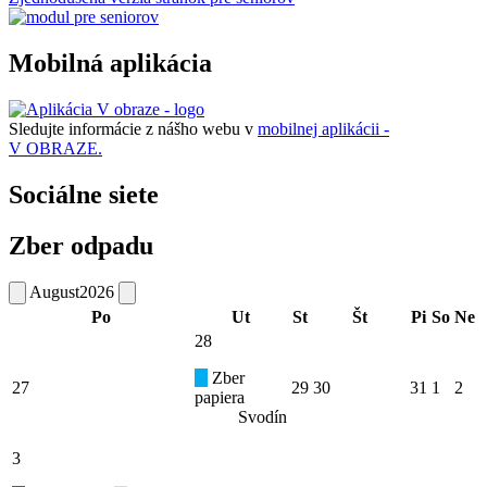
Mobilná aplikácia
Sledujte informácie z nášho webu v
mobilnej aplikácii -
V OBRAZE.
Sociálne siete
Zber odpadu
August
2026
Po
Ut
St
Št
Pi
So
Ne
28
Zber
27
29
30
31
1
2
papiera
Svodín
3