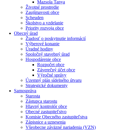
Mazsola Tanya
Životné prostredie
Zaujímavosti obce
Scheuden
Školstvo a vzdelanie
Priority rozvoja obce
Obecný úrad
Žiadosť o poskytnutie informácií
Výberové konanie
Úradné hodiny
Spoločný stavebný úrad
Hospodárenie obce
Rozpočet obce
Záverečný účet obce
Výročné správy
Územný plán sídelného útvaru
Strategické dokumenty
Samospráva
Starosta
Zástupca starostu
Hlavný kontrolór obce
Obecné zastupiteľstvo
Komisie Obecného zastupiteľstva
Zápisnice a uznesenia
Všeobecne záväzné nariadenia (VZN)