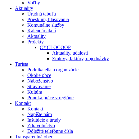
Voľby
Aktuality
Úradná tabuľa
Prieskum, hlasovania
Komunálne služby
Kalendár akcií
Aktuality
Projekty
CYCLOCOOP
Aktuality, udalosti
Zmluvy, faktúry, objednávky
Turista
Podnikatelia a organizácie
Okolie obce
Náboženstvo
Stravovanie
Kultúra
Ponuka práce v regióne
Kontakt
Kontakt
Napíšte nám
Inštitúcie a úrady
Zdravotníctvo
Dôležité telefónne čísla
Transparentná obec