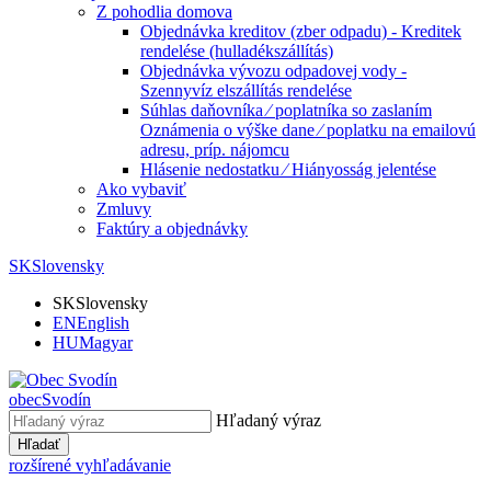
Z pohodlia domova
Objednávka kreditov (zber odpadu) - Kreditek
rendelése (hulladékszállítás)
Objednávka vývozu odpadovej vody -
Szennyvíz elszállítás rendelése
Súhlas daňovníka ⁄ poplatníka so zaslaním
Oznámenia o výške dane ⁄ poplatku na emailovú
adresu, príp. nájomcu
Hlásenie nedostatku ⁄ Hiányosság jelentése
Ako vybaviť
Zmluvy
Faktúry a objednávky
SK
Slovensky
SK
Slovensky
EN
English
HU
Magyar
obec
Svodín
Hľadaný výraz
Hľadať
rozšírené vyhľadávanie