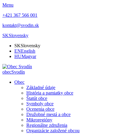
Menu
+421 367 566 001
kontakt@svodin.sk
SK
Slovensky
SK
Slovensky
EN
English
HU
Magyar
obec
Svodín
Obec
Základné údaje
História a pamiatky obce
Štatút obce
Symboly obce
Ocenenia obce
Družobné mestá a obce
Mikroregióny
Regionálne združenia
Organizácie založené obcou