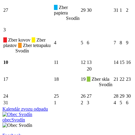
Zber
27
29
30
31
1
2
papiera
Svodín
3
Zber kovov
Zber
4
5
6
7
8
9
plastov
Zber tetrapaku
Svodín
10
11
12
13
14
15
16
20
17
18
19
Zber skla
21
22
23
Svodín
24
25
26
27
28
29
30
31
1
2
3
4
5
6
Kalendár zvozu odpadu
obec
Svodín