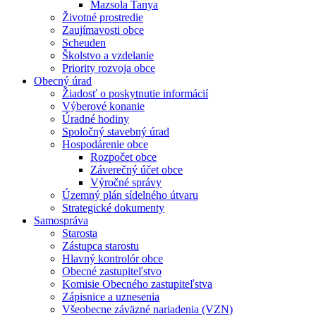
Mazsola Tanya
Životné prostredie
Zaujímavosti obce
Scheuden
Školstvo a vzdelanie
Priority rozvoja obce
Obecný úrad
Žiadosť o poskytnutie informácií
Výberové konanie
Úradné hodiny
Spoločný stavebný úrad
Hospodárenie obce
Rozpočet obce
Záverečný účet obce
Výročné správy
Územný plán sídelného útvaru
Strategické dokumenty
Samospráva
Starosta
Zástupca starostu
Hlavný kontrolór obce
Obecné zastupiteľstvo
Komisie Obecného zastupiteľstva
Zápisnice a uznesenia
Všeobecne záväzné nariadenia (VZN)