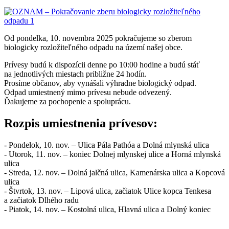
Od pondelka, 10. novembra 2025 pokračujeme so zberom
biologicky rozložiteľného odpadu na území našej obce.
Prívesy budú k dispozícii denne po 10:00 hodine a budú stáť
na jednotlivých miestach približne 24 hodín.
Prosíme občanov, aby vynášali výhradne biologický odpad.
Odpad umiestnený mimo prívesu nebude odvezený.
Ďakujeme za pochopenie a spoluprácu.
Rozpis umiestnenia prívesov:
- Pondelok, 10. nov. – Ulica Pála Pathóa a Dolná mlynská ulica
- Utorok, 11. nov. – koniec Dolnej mlynskej ulice a Horná mlynská
ulica
- Streda, 12. nov. – Dolná jalčná ulica, Kamenárska ulica a Kopcová
ulica
- Štvrtok, 13. nov. – Lipová ulica, začiatok Ulice kopca Tenkesa
a začiatok Dlhého radu
- Piatok, 14. nov. – Kostolná ulica, Hlavná ulica a Dolný koniec