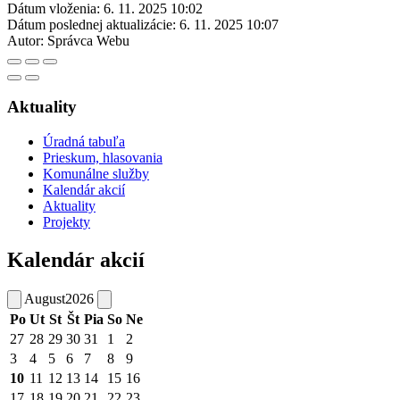
Dátum vloženia:
6. 11. 2025 10:02
Dátum poslednej aktualizácie:
6. 11. 2025 10:07
Autor:
Správca Webu
Aktuality
Úradná tabuľa
Prieskum, hlasovania
Komunálne služby
Kalendár akcií
Aktuality
Projekty
Kalendár akcií
August
2026
Po
Ut
St
Št
Pia
So
Ne
27
28
29
30
31
1
2
3
4
5
6
7
8
9
10
11
12
13
14
15
16
17
18
19
20
21
22
23