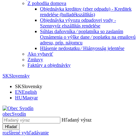
Z pohodlia domova
Objednávka kreditov (zber odpadu) - Kreditek
rendelése (hulladékszállítás)
Objednávka vývozu odpadovej vody -
Szennyvíz elszállítás rendelése
Súhlas daňovníka ⁄ poplatníka so zaslaním
Oznámenia o výške dane ⁄ poplatku na emailovú
adresu, príp. nájomcu
Hlásenie nedostatku ⁄ Hiányosság jelentése
Ako vybaviť
Zmluvy
Faktúry a objednávky
SK
Slovensky
SK
Slovensky
EN
English
HU
Magyar
obec
Svodín
Hľadaný výraz
Hľadať
rozšírené vyhľadávanie