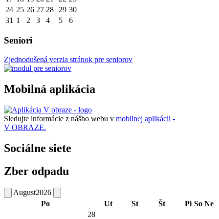
24
25
26
27
28
29
30
31
1
2
3
4
5
6
Seniori
Zjednodušená verzia stránok pre seniorov
Mobilná aplikácia
Sledujte informácie z nášho webu v
mobilnej aplikácii -
V OBRAZE.
Sociálne siete
Zber odpadu
August
2026
Po
Ut
St
Št
Pi
So
Ne
28