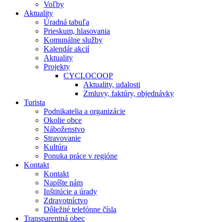
Voľby
Aktuality
Úradná tabuľa
Prieskum, hlasovania
Komunálne služby
Kalendár akcií
Aktuality
Projekty
CYCLOCOOP
Aktuality, udalosti
Zmluvy, faktúry, objednávky
Turista
Podnikatelia a organizácie
Okolie obce
Náboženstvo
Stravovanie
Kultúra
Ponuka práce v regióne
Kontakt
Kontakt
Napíšte nám
Inštitúcie a úrady
Zdravotníctvo
Dôležité telefónne čísla
Transparentná obec