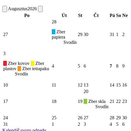
Augusztus
2026
Po
Út
St
Čt
Pá
So
Ne
28
Zber
27
29
30
31
1
2
papiera
Svodín
3
Zber kovov
Zber
4
5
6
7
8
9
plastov
Zber tetrapaku
Svodín
10
11
12
13
14
15
16
20
17
18
19
Zber skla
21
22
23
Svodín
24
25
26
27
28
29
30
31
1
2
3
4
5
6
Kalendář svozu odpadu