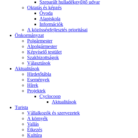
Szeparált hulladékgyűjtő udvar
Oktatás és képzés
Óvoda
Alapiskola
Információk
A közösségfejlesztés prioritásai
Önkormányzat
Polgármester
Alpolgármester
Képviselő testület
Szakbizottságok
Választások
Aktualitások
Hirdetőtábla
Események
Hírek
Projektek
Cyclocoop
Aktualitások
Turista
Vállalkozók és szervezetek
A környék
Vallás
Étkezés
Kultúra