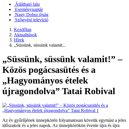
Átlátható falu
Eseménynaptár
Nagy Dobra újság
Szőgyéni televízió
Kezdőlap
Aktualitások
Hírek
„Süssünk, süssünk valamit...
„Süssünk, süssünk valamit!” –
Közös pogácsasütés és a
„Hagyományos ételek
újragondolva” Tatai Robival
Az év gyűrűjének ünnepkörén folyamatosan követik egymást a jeles
időszakok és a jeles napok. Az ünnepkörökön évente újra és újra