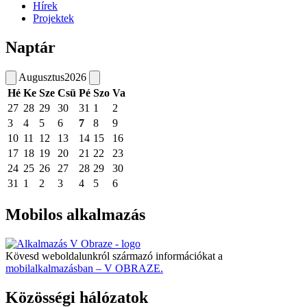
Hírek
Projektek
Naptár
Augusztus
2026
Hé
Ke
Sze
Csü
Pé
Szo
Va
27
28
29
30
31
1
2
3
4
5
6
7
8
9
10
11
12
13
14
15
16
17
18
19
20
21
22
23
24
25
26
27
28
29
30
31
1
2
3
4
5
6
Mobilos alkalmazás
Kövesd weboldalunkról származó információkat a
mobilalkalmazásban – V OBRAZE.
Közösségi hálózatok