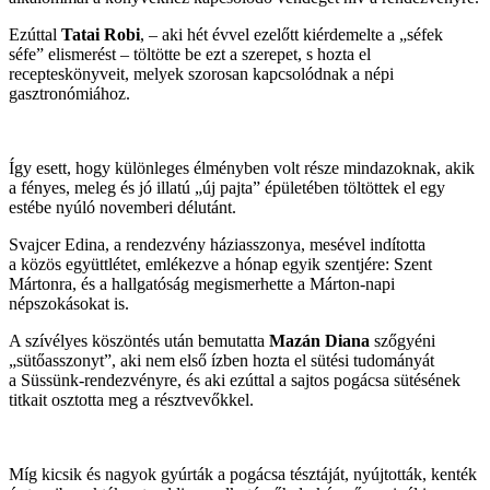
Ezúttal
Tatai Robi
, – aki hét évvel ezelőtt kiérdemelte a „séfek
séfe” elismerést – töltötte be ezt a szerepet, s hozta el
recepteskönyveit, melyek szorosan kapcsolódnak a népi
gasztronómiához.
Így esett, hogy különleges élményben volt része mindazoknak, akik
a fényes, meleg és jó illatú „új pajta” épületében töltöttek el egy
estébe nyúló novemberi délutánt.
Svajcer Edina, a rendezvény háziasszonya, mesével indította
a közös együttlétet, emlékezve a hónap egyik szentjére: Szent
Mártonra, és a hallgatóság megismerhette a Márton-napi
népszokásokat is.
A szívélyes köszöntés után bemutatta
Mazán Diana
szőgyéni
„sütőasszonyt”, aki nem első ízben hozta el sütési tudományát
a Süssünk-rendezvényre, és aki ezúttal a sajtos pogácsa sütésének
titkait osztotta meg a résztvevőkkel.
Míg kicsik és nagyok gyúrták a pogácsa tésztáját, nyújtották, kenték