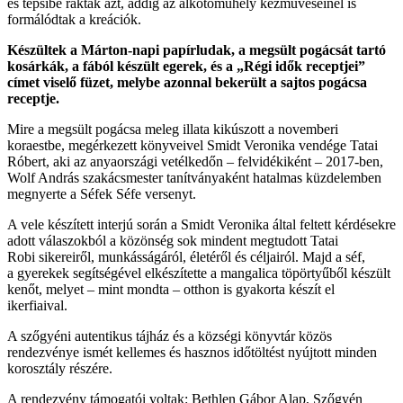
és tepsibe rakták azt, addig az alkotóműhely kézműveseinél is
formálódtak a kreációk.
Készültek a Márton-napi papírludak, a megsült pogácsát tartó
kosárkák, a fából készült egerek, és a „Régi idők receptjei”
címet viselő füzet, melybe azonnal bekerült a sajtos pogácsa
receptje.
Mire a megsült pogácsa meleg illata kikúszott a novemberi
koraestbe, megérkezett könyveivel Smidt Veronika vendége Tatai
Róbert, aki az anyaországi vetélkedőn – felvidékiként – 2017-ben,
Wolf András szakácsmester tanítványaként hatalmas küzdelemben
megnyerte a Séfek Séfe versenyt.
A vele készített interjú során a Smidt Veronika által feltett kérdésekre
adott válaszokból a közönség sok mindent megtudott Tatai
Robi sikereiről, munkásságáról, életéről és céljairól. Majd a séf,
a gyerekek segítségével elkészítette a mangalica töpörtyűből készült
kenőt, melyet – mint mondta – otthon is gyakorta készít el
ikerfiaival.
A szőgyéni autentikus tájház és a községi könyvtár közös
rendezvénye ismét kellemes és hasznos időtöltést nyújtott minden
korosztály részére.
A rendezvény támogatói voltak: Bethlen Gábor Alap, Szőgyén