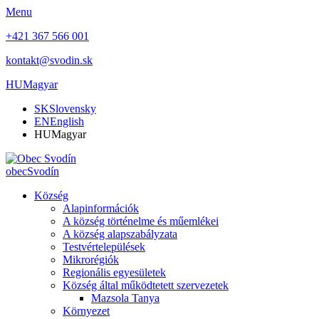
Menu
+421 367 566 001
kontakt@svodin.sk
HU
Magyar
SK
Slovensky
EN
English
HU
Magyar
obec
Svodín
Község
Alapinformációk
A község történelme és műemlékei
A község alapszabályzata
Testvértelepülések
Mikrorégiók
Regionális egyesületek
Község által működtetett szervezetek
Mazsola Tanya
Környezet