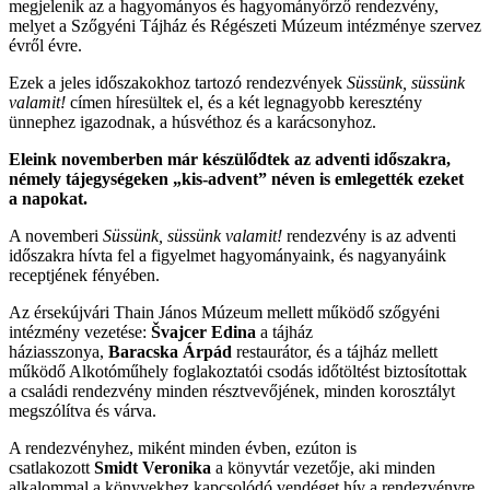
megjelenik az a hagyományos és hagyományőrző rendezvény,
melyet a Szőgyéni Tájház és Régészeti Múzeum intézménye szervez
évről évre.
Ezek a jeles időszakokhoz tartozó rendezvények
Süssünk, süssünk
valamit!
címen híresültek el, és a két legnagyobb keresztény
ünnephez igazodnak, a húsvéthoz és a karácsonyhoz.
Eleink novemberben már készülődtek az adventi időszakra,
némely tájegységeken „kis-advent” néven is emlegették ezeket
a napokat.
A novemberi
Süssünk, süssünk valamit!
rendezvény is az adventi
időszakra hívta fel a figyelmet hagyományaink, és nagyanyáink
receptjének fényében.
Az érsekújvári Thain János Múzeum mellett működő szőgyéni
intézmény vezetése:
Švajcer Edina
a tájház
háziasszonya,
Baracska Árpád
restaurátor, és a tájház mellett
működő Alkotóműhely foglakoztatói csodás időtöltést biztosítottak
a családi rendezvény minden résztvevőjének, minden korosztályt
megszólítva és várva.
A rendezvényhez, miként minden évben, ezúton is
csatlakozott
Smidt Veronika
a könyvtár vezetője, aki minden
alkalommal a könyvekhez kapcsolódó vendéget hív a rendezvényre.