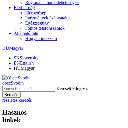
Regionális munkalehetőségek
Elérhetőség
Elérhetőség
Intézmények és hivatalok
Egészségügy
Fontos telefonszámok
Átlátható falu
Hogyan intézzem
HU
Magyar
SK
Slovensky
EN
English
HU
Magyar
obec
Svodín
Keresett kifejezés
Keresés
részletes keresés
Hasznos
linkek